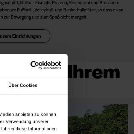
geschäft, Grillbar, Eisdiele, Pizzeria, Restaurant und Brasserie.
en wir Fußball-, Volleyball- und Basketballplätze, so dass es an
en zur Bewegung und zum Spaß nicht mangelt.
unsere Einrichtungen
, der zu Ihrem
Über Cookies
 Medien anbieten zu können
hrer Verwendung unserer
 führen diese Informationen