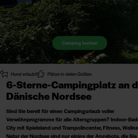
Camping
buchen
Hund erlaubt
Plätze in vielen Größen
6-Sterne-Campingplatz an d
Dänische Nordsee
Sind Sie bereit für einen Campingurlaub voller
Verwöhnprogramme für alle Altersgruppen? Indoor-Bade
City mit Spieleland und Trampolincenter, Fitness, Welln
Natur der Nordsee sind nur einige der Angebote, die Sie