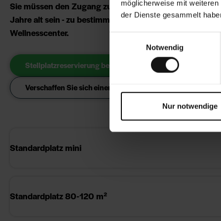
möglicherweise mit weiteren
Sie müssen den Zugang zum Wellness-Center erwerben
der Dienste gesammelt haben
Jahre alt sein - zu bestimmten Zeiten haben Camper je
Wellnesscenter.
Einwilligungsauswahl
Notwendig
Stellplatzreservierung beginnen
Verschaffen Sie sich einen Überblick über Hvidbjerg
Nur notwendige
Standardplatz mini
Standardplatz 80-120 m²