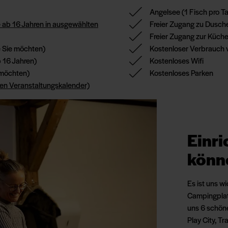
Angelsee
(1 Fisch pro T
e ab 16 Jahren in ausgewählten
Freier Zugang zu Dusche
Freier Zugang zur Küch
e Sie möchten)
Kostenloser Verbrauch 
b 16 Jahren)
Kostenloses Wifi
e möchten)
Kostenloses Parken
ren Veranstaltungskalender)
Einri
könn
Es ist uns w
Campingplatz
uns 6 schöne
Play City, T