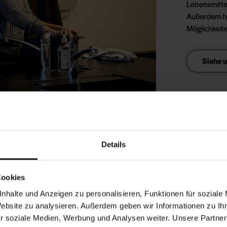
Lebensmittel
Außerdem hab
Möglichkeit
Siehe 
 Stellplatztyp
b passt
Details
Cookies
sich entscheiden, haben
nhalte und Anzeigen zu personalisieren, Funktionen für soziale
n Badeland und Wellness
Website zu analysieren. Außerdem geben wir Informationen zu I
r soziale Medien, Werbung und Analysen weiter. Unsere Partner