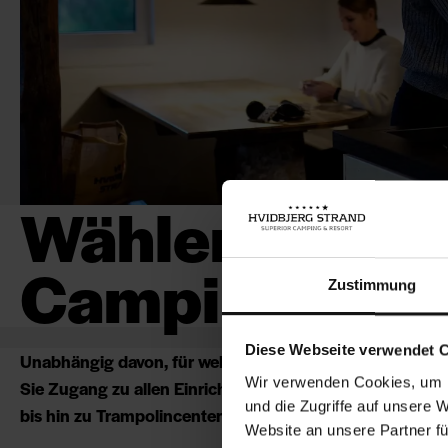
Wählen Sie den
Campingurlau
Zustimmung
Diese Webseite verwendet 
Unabhängig davon, für welchen unserer Stellplätze Sie 
Wir verwenden Cookies, um I
Sie Zugang zu allen Einrichtungen des Ferienparks - vo
und die Zugriffe auf unsere 
bis hin zu Trampolincenter und Spieleland.
Website an unsere Partner fü