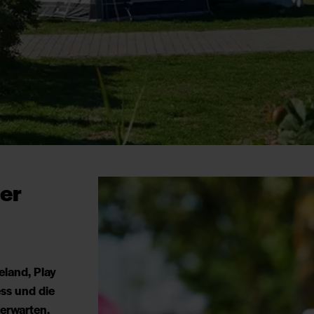
er
land, Play
ess und die
 erwarten.