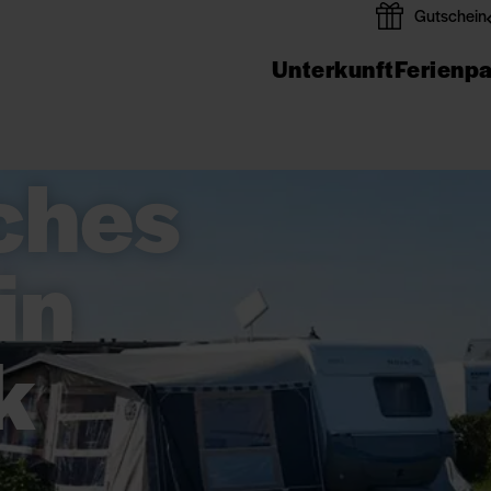
Gutschein
Unterkunft
Ferienp
ches
in
k