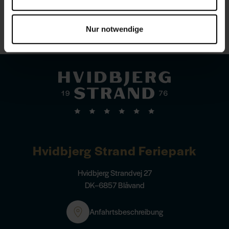
Hund erlaubt
Plätze in vielen Größen
Nur notwendige
Hvidbjerg Strand Feriepark
Hvidbjerg Strandvej 27
DK–6857 Blåvand
Anfahrtsbeschreibung