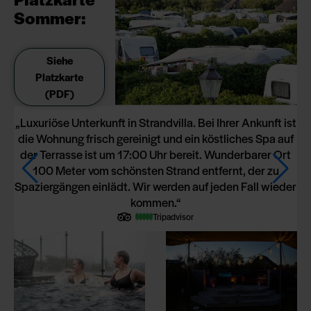
Sommer:
Siehe
Platzkarte
(PDF)
Luxuriöse Unterkunft in Strandvilla. Bei Ihrer Ankunft ist
die Wohnung frisch gereinigt und ein köstliches Spa auf
P
der Terrasse ist um 17:00 Uhr bereit. Wunderbarer Ort
s
100 Meter vom schönsten Strand entfernt, der zu
Spaziergängen einlädt. Wir werden auf jeden Fall wieder
kommen.
Tripadvisor
*
*
*
*
*