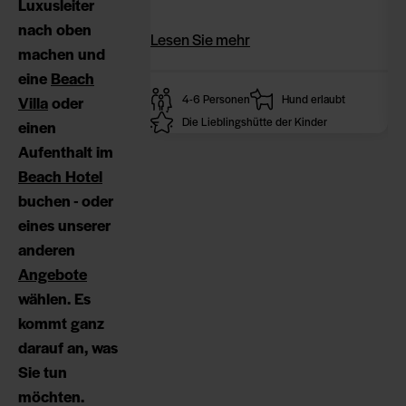
Luxusleiter
Play City mit ihrem Spieleland und
Ba
nach oben
Trampolincenter befindet und mit
un
Lesen Sie mehr
Le
machen und
ihrer großen überdachten Terrasse
En
eine
Beach
ideal für Sommerabende ist.
Er
4-6 Personen
Hund erlaubt
Villa
oder
Die Lieblingshütte der Kinder
einen
Aufenthalt im
Beach Hotel
buchen - oder
eines unserer
anderen
Angebote
wählen. Es
kommt ganz
darauf an, was
Sie tun
möchten.