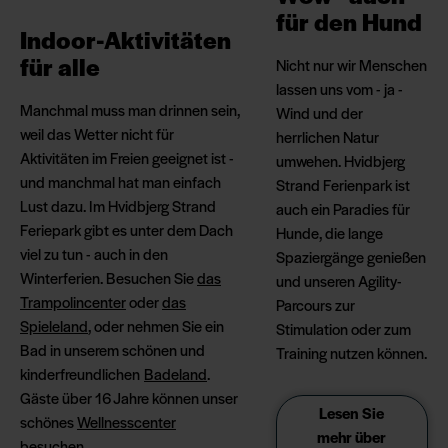
für den Hund
Indoor-Aktivitäten
für alle
Nicht nur wir Menschen
lassen uns vom - ja -
Manchmal muss man drinnen sein,
Wind und der
weil das Wetter nicht für
herrlichen Natur
Aktivitäten im Freien geeignet ist -
umwehen. Hvidbjerg
und manchmal hat man einfach
Strand Ferienpark ist
Lust dazu. Im Hvidbjerg Strand
auch ein Paradies für
Feriepark gibt es unter dem Dach
Hunde, die lange
viel zu tun - auch in den
Spaziergänge genießen
Winterferien. Besuchen Sie
das
und unseren Agility-
Trampolincenter
oder
das
Parcours zur
Spieleland
, oder nehmen Sie ein
Stimulation oder zum
Bad in unserem schönen und
Training nutzen können.
kinderfreundlichen
Badeland
.
Gäste über 16 Jahre können unser
Lesen Sie
schönes
Wellnesscenter
mehr über
besuchen.