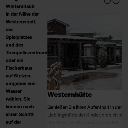
Winterurlaub
in der Nähe der
Westernstadt,
des
Spielplatzes
und des
Trampolinzentrums
oder ein
Fischerhaus
auf Stelzen,
umgeben von
Wasser
Westernhütte
S
wählen. Sie
können auch
Genießen Sie Ihren Aufenthalt in der
Di
einen Schritt
Lieblingshütte der Kinder, die sich in
nu
auf der
der Nähe von Westernstadt und der
od