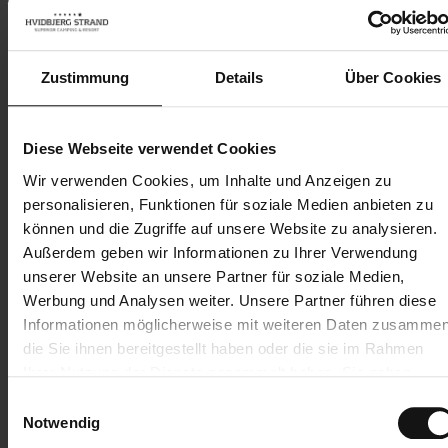
Blåvand
Zustimmung
Details
Über Cookies
Silvesterbad:
Mit einem
Silvesterbrunch im
Bad in der
Høfde4
Diese Webseite verwendet Cookies
frischen
Wir verwenden Cookies, um Inhalte und Anzeigen zu
In Verbindung mit dem
Nordsee ins
personalisieren, Funktionen für soziale Medien anbieten zu
Silvesterschwimmen in Hvidbjerg
neue Jahr
können und die Zugriffe auf unsere Website zu analysieren.
Strand am 31. Dezember können
springen
Außerdem geben wir Informationen zu Ihrer Verwendung
Sie einen köstlichen
unserer Website an unsere Partner für soziale Medien,
Silvesterbrunch in unserem
Wie in den letzten
Werbung und Analysen weiter. Unsere Partner führen diese
Restaurant Høfde4 bestellen.
Jahren veranstaltet
Informationen möglicherweise mit weiteren Daten zusammen
Buchen Sie Brunch und
Blåvand auch in diesem
die Sie ihnen bereitgestellt haben oder die sie im Rahmen
Champagner und starten Sie mit
Jahr wieder ein
Ihrer Nutzung der Dienste gesammelt haben. Sie geben
leckerem Essen und einem Bad in
Silvesterschwimmen in
Einwilligung zu unseren Cookies, wenn Sie unsere Webseite
der eisigen Nordsee ins neue Jahr.
Einwilligungsauswahl
Blåvand. Starten Sie mit
weiterhin nutzen.
Notwendig
uns in das neue Jahr