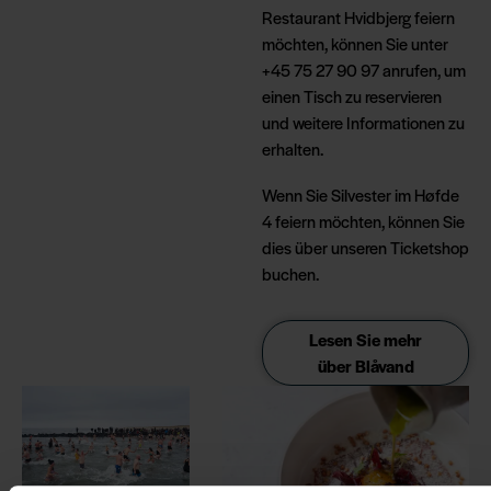
Restaurant Hvidbjerg feiern
möchten, können Sie unter
+45 75 27 90 97 anrufen, um
einen Tisch zu reservieren
und weitere Informationen zu
erhalten.
Wenn Sie Silvester im Høfde
4 feiern möchten, können Sie
dies über unseren Ticketshop
buchen.
Lesen Sie mehr
über Blåvand