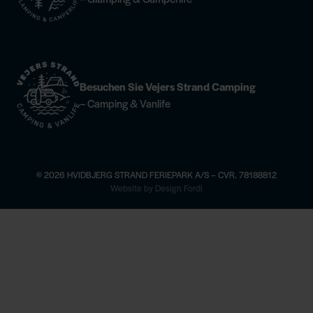
Besuchen Sie Vejers Strand Camping
– Camping & Vanlife
© 2026 HVIDBJERG STRAND FERIEPARK A/S – CVR. 78188812
×
Website by Design Fordi
ehr erfahren
Reiten —
sehen Sie mehr
Champagne-Dinner im Høfde4 