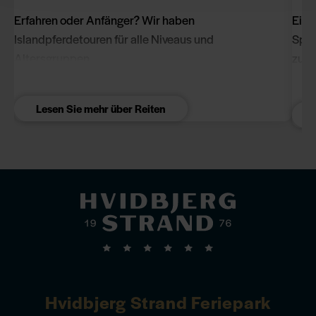
Erfahren oder Anfänger? Wir haben
Ein 
Islandpferdetouren für alle Niveaus und
Spie
Altersgruppen.
zum 
unte
sehe
Lesen Sie mehr über Reiten
Besu
Hvidbjerg Strand Feriepark