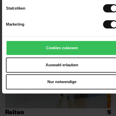
Statistiken
Marketing
Cookies zulassen
Auswahl erlauben
Nur notwendige
Reiten
Sp