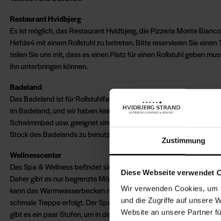
Restaurant Hvidbjerg
Es ist möglich, das Restaurant Hvidbjerg, die Pizzeria Monte Bianc
Høfde4 mit einem Rollstuhl zu betreten. Bitte reservieren Sie einen
teilen Sie uns mit, dass es einen Platz für einen Rollstuhl geben mus
ihn unterbringen können.
Badeland
Das Badeland ist für Rollstuhlfahrer zugänglich, aber wir haben ke
im Badeland, und wir haben keine Rollstühle, die für den Gebrauch
Schwimmbad usw. geeignet sind. Es ist nicht möglich, die Grotte u
Stock des Badelands zu benutzen, da es nur Treppen gibt.
Zustimmung
Wellnesscenter
Das Spa & Wellness befindet sich auf 2 Etagen und es gibt keinen 
Diese Webseite verwendet 
Daher gibt es nur begrenzte Möglichkeiten für Rollstuhlfahrer. Im 
Wir verwenden Cookies, um I
kann das Warmwasserbecken nicht benutzt werden, da der Zugang
und die Zugriffe auf unsere 
schmale Treppe erfolgt. Der Spa-Pool mit Musik kann genutzt werde
Website an unsere Partner fü
gibt es ein paar Stufen, um in den Pool zu gelangen. Im Erdgeschoss