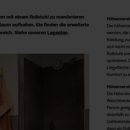
, um mit einem Rollstuhl zu manövrieren
Höhenverste
aum aufhalten. Sie finden die erweiterte
Der höhenver
ereich. Siehe unseren
Lageplan
.
werden, die
Kleidung, zu
sich leicht 
Rollstuhl so
optimieren. 
Liegefläche
Komfort zu 
Höhenverste
Die Höhe de
Waschbeckens
Person geeig
ebenfalls zu
Gehbehinder
dass ein Rol