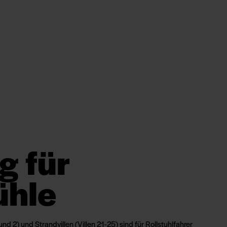
g für
ühle
 und 2) und
Strandvillen
(Villen 21-25) sind für Rollstuhlfahrer