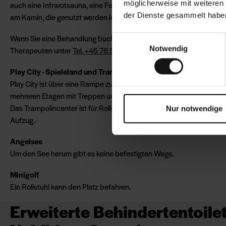
möglicherweise mit weiteren
auch eine Infrarotsauna, eine Feuersauna, eine Mineralsauna und 
der Dienste gesammelt haben
am Kamin, die genutzt werden können.
Wenn Sie eine Behandlung buchen möchten, wenden Sie sich bitte
Einwilligungsauswahl
Notwendig
Therapeuten unter
Tel. +45 76 54 25 18
.
Play City - Spieleland und Trampolincenter
Play City ist über eine Rampe zugänglich, aber die Spielgeräte sind
mehreren Etagen mit Treppen und Leitern aufgestellt. Es gibt keine
Das Trampolincenter ist für Rollstuhlfahrer nicht zugänglich. Es gibt
Nur notwendige
Aufzug.
Angelsee
Um den See herum gibt es keine befestigten Wege.
Minigolf
Ein Rollstuhl kann den Platz befahren.
Erweiterte Behindertentoile