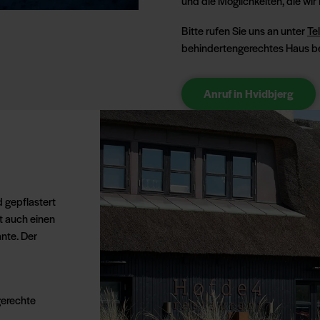
und die Möglichkeiten, die wir
Bitte rufen Sie uns an unter
Te
behindertengerechtes Haus b
Anruf in Hvidbjerg
 gepflastert
t auch einen
nte. Der
gerechte