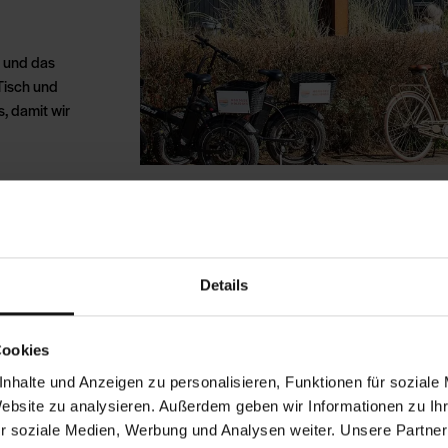
o und das
 Tisch und
s, damit wir
ine Aufzüge
 im
nd den ersten
Details
Aufzug.
Cookies
Erdgeschoss
nhalte und Anzeigen zu personalisieren, Funktionen für soziale
 über eine
Website zu analysieren. Außerdem geben wir Informationen zu I
n, allerdings
r soziale Medien, Werbung und Analysen weiter. Unsere Partner
 gibt es