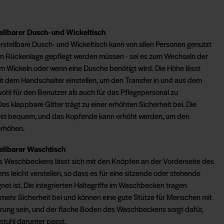
llbarer Dusch- und Wickeltisch
stellbare Dusch- und Wickeltisch kann von allen Personen genutzt
 in Rückenlage gepflegt werden müssen - sei es zum Wechseln der
m Wickeln oder wenn eine Dusche benötigt wird. Die Höhe lässt
mit dem Handschalter einstellen, um den Transfer in und aus dem
wohl für den Benutzer als auch für das Pflegepersonal zu
Das klappbare Gitter trägt zu einer erhöhten Sicherheit bei. Die
 ist bequem, und das Kopfende kann erhöht werden, um den
erhöhen.
llbarer Waschtisch
s Waschbeckens lässt sich mit den Knöpfen an der Vorderseite des
 leicht verstellen, so dass es für eine sitzende oder stehende
net ist. Die integrierten Haltegriffe im Waschbecken tragen
 mehr Sicherheit bei und können eine gute Stütze für Menschen mit
ung sein, und der flache Boden des Waschbeckens sorgt dafür,
lstuhl darunter passt.