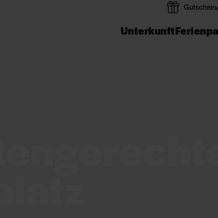
Gutschein
Unterkunft
Ferienp
tengerecht
latz