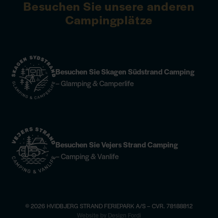
Besuchen Sie unsere anderen
Campingplätze
Besuchen Sie Skagen Südstrand Camping
– Glamping & Camperlife
Besuchen Sie Vejers Strand Camping
– Camping & Vanlife
© 2026 HVIDBJERG STRAND FERIEPARK A/S – CVR. 78188812
×
Website by Design Fordi
ahren
Reiten —
sehen Sie mehr
Champagne-Dinner im Høfde4 —
jetzt 