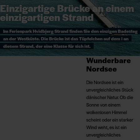
Einzigartige Brücke an einem
einzigartigen Strand
Im Ferienpark Hvidbjerg Strand finden Sie den einzigen Badesteg
an der Westküste. Die Brücke ist das Tüpfelchen auf dem i an
diesem Strand, der eine Klasse für sich ist.
Wunderbare
Nordsee
Die Nordsee ist ein
unvergleichliches Stück
dänischer Natur. Ob die
Sonne von einem
wolkenlosen Himmel
scheint oder ein starker
Wind weht, es ist ein
unvergleichliches