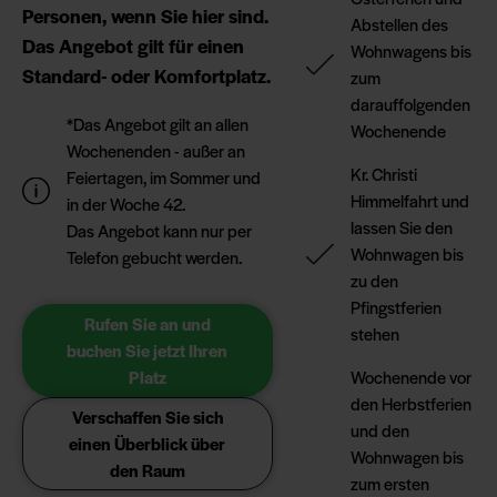
Personen, wenn Sie hier sind.
Abstellen des
Das Angebot gilt für einen
Wohnwagens bis
Standard- oder Komfortplatz.
zum
darauffolgenden
*Das Angebot gilt an allen
Wochenende
Wochenenden - außer an
Kr. Christi
Feiertagen, im Sommer und
Himmelfahrt und
in der Woche 42.
lassen Sie den
Das Angebot kann nur per
Wohnwagen bis
Telefon gebucht werden.
zu den
Pfingstferien
Rufen Sie an und
stehen
buchen Sie jetzt Ihren
Platz
Wochenende vor
den Herbstferien
Verschaffen Sie sich
und den
einen Überblick über
Wohnwagen bis
den Raum
zum ersten