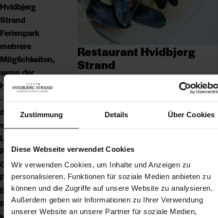
Hvidbjerg
Strand
Ferienpark
mehrere
Restaurant Hvidbjerg
Möglichkeiten,
Strand
wenn der
Hunger kommt.
Das Restaurant Hvidbjerg Strand bietet
- Wählen Sie aus
sowohl für den kleinen als auch für den
drei
großen Appetit etwas. Gut zubereitetes
Zustimmung
Details
Über Cookies
verschiedenen
Essen mit Flair und Seele - basierend
Lokalen von
auf guten, frischen Zutaten.
Pizzeria bis
Diese Webseite verwendet Cookies
Restaurant Hvidbjerg
Gourmet:
Wir verwenden Cookies, um Inhalte und Anzeigen zu
Pizzeria Monte
personalisieren, Funktionen für soziale Medien anbieten zu
können und die Zugriffe auf unsere Website zu analysieren.
Bianco,
Außerdem geben wir Informationen zu Ihrer Verwendung
Restaurant
unserer Website an unsere Partner für soziale Medien,
Hvidbjerg