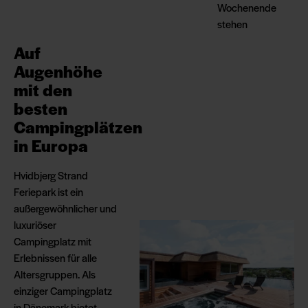
Wochenende
stehen
Auf
Augenhöhe
mit den
besten
Campingplätzen
in Europa
Hvidbjerg Strand
Feriepark ist ein
außergewöhnlicher und
luxuriöser
Campingplatz mit
Erlebnissen für alle
Altersgruppen. Als
einziger Campingplatz
in Dänemark bietet