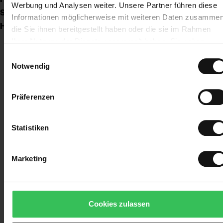
Werbung und Analysen weiter. Unsere Partner führen diese
Strand und
Informationen möglicherweise mit weiteren Daten zusammen
Høfde 4.
die Sie ihnen bereitgestellt haben oder die sie im Rahmen
Ihrer Nutzung der Dienste gesammelt haben. Sie geben
Einwilligung zu unseren Cookies, wenn Sie unsere Webseite
Einwilligungsauswahl
weiterhin nutzen.
Notwendig
Präferenzen
Statistiken
Marketing
Cookies zulassen