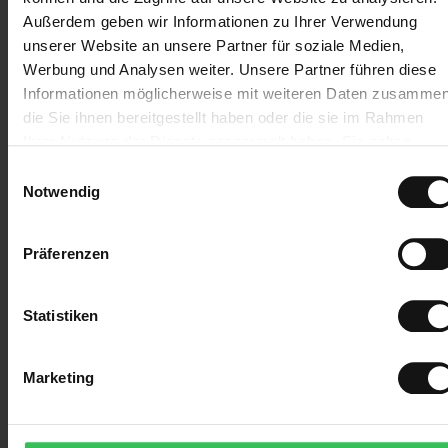
Sehen Sie mehr über
Sie die Vorräte der
Außerdem geben wir Informationen zu Ihrer Verwendung
das FLUGT-Museum
Natur finden und
unserer Website an unsere Partner für soziale Medien,
nutzen können.
Werbung und Analysen weiter. Unsere Partner führen diese
Informationen möglicherweise mit weiteren Daten zusammen
Hinweis: 21. bis 25.
die Sie ihnen bereitgestellt haben oder die sie im Rahmen
September, Naturpark
Ihrer Nutzung der Dienste gesammelt haben. Sie geben
Vesterhavet:
Pilzwoche
Einwilligung zu unseren Cookies, wenn Sie unsere Webseite
Einwilligungsauswahl
weiterhin nutzen.
Notwendig
Mehr sehen
und eine
Präferenzen
Pilztour
buchen
Statistiken
Marketing