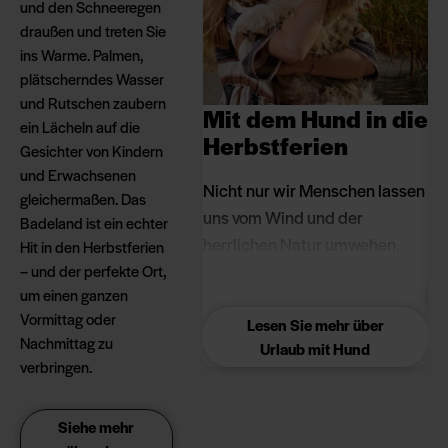
und den Schneeregen
draußen und treten Sie
ins Warme. Palmen,
plätscherndes Wasser
und Rutschen zaubern
Mit dem Hund in die
S
ein Lächeln auf die
Herbstferien
Gesichter von Kindern
Ei
und Erwachsenen
Nicht nur wir Menschen lassen
Ju
gleichermaßen. Das
uns vom Wind und der
Sp
Badeland ist ein echter
herrlichen Natur umwehen.
Ak
Hit in den Herbstferien
Hvidbjerg ist auch ein Paradies
zu
– und der perfekte Ort,
um einen ganzen
für Hunde, die hier lange
Ki
Vormittag oder
Spaziergänge unternehmen
un
Lesen Sie mehr über
Nachmittag zu
Urlaub mit Hund
und unseren Agility-Parcours
Wi
verbringen.
als Anregung oder zum
se
Training nutzen können. Hunde
ih
Siehe mehr
sind bei uns willkommen.
au