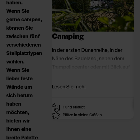
haben.
Wenn Sie
gerne campen,
können Sie
Camping
Ü
zwischen fünf
u
verschiedenen
In der ersten Dünenreihe, in der
Stellplatztypen
Nähe des Badeland, neben dem
In
wählen.
Trampolincenter oder mit Blick auf
Wa
Wenn Sie
den Angelsee. Mit oder ohne
Hü
lieber feste
eigenem Bad auf dem Stellplatz -
od
Lesen Sie mehr
Wände um
und mit der Option auf ein Spa und
er
sich herum
eine Terrasse.
Ur
haben
Hund erlaubt
Dä
möchten,
Plätze in vielen Größen
Ca
bieten wir
Üb
Ihnen eine
breite Palette