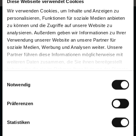
Diese Webseite verwendet Cookies
Wir verwenden Cookies, um Inhalte und Anzeigen zu
personalisieren, Funktionen für soziale Medien anbieten
zu können und die Zugriffe auf unsere Website zu
analysieren. Außerdem geben wir Informationen zu Ihrer
Verwendung unserer Website an unsere Partner für
soziale Medien, Werbung und Analysen weiter. Unsere
Partner führen diese Informationen möglicherweise mit
Hvidbjerg Strand Feriepark
weiteren Daten zusammen, die Sie ihnen bereitgestellt
haben oder die sie im Rahmen Ihrer Nutzung der Dienste
Hvidbjerg Strandvej 27
gesammelt haben. Sie geben Einwilligung zu unseren
Einwilligungsauswahl
DK–6857 Blåvand
Cookies, wenn Sie unsere Webseite weiterhin nutzen.
Notwendig
Anfahrtsbeschreibung
Präferenzen
Statistiken
Kontakt