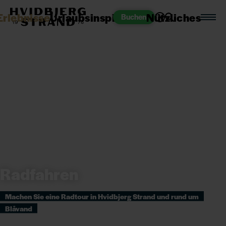
Erlebnisse
Urlaubsinspiration
Nützliches
Buchen
Radfahren
Machen Sie eine Radtour in Hvidbjerg Strand und rund um
Blåvand