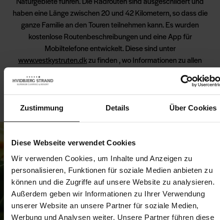
Naturgebiete führen. Die Radrouten sind ausgeschildert und
haben eine Länge zwischen 20 und 42 Kilometern, so dass die
ganze Familie an den Touren teilnehmen kann. Es wurden
kostenlose Routenbeschreibungen und eine App für
Mobiltelefone entwickelt. Diese sind unter
www.vestkystruten.dk
zu finden
,
wo Informationen zu allen
Routen gesammelt wurden. Dort finden Sie auch Tipps und
Tricks, die Ihre Reise zu einem Vergnügen machen.
Zustimmung
Details
Über Cookies
Lesen Sie mehr über die Routen
Diese Webseite verwendet Cookies
Wir verwenden Cookies, um Inhalte und Anzeigen zu
personalisieren, Funktionen für soziale Medien anbieten zu
können und die Zugriffe auf unsere Website zu analysieren.
Außerdem geben wir Informationen zu Ihrer Verwendung
unserer Website an unsere Partner für soziale Medien,
Werbung und Analysen weiter. Unsere Partner führen diese