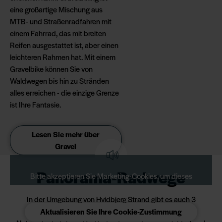
eine großartige Mischung aus
MTB- und Straßenradfahren mit
einem Fahrrad, das mit breiten
Reifen ausgestattet ist, aber einen
leichteren Rahmen hat. Mit einem
Gravelbike können Sie von
Waldwegen bis hin zu Stränden
alles erreichen - die einzige Grenze
ist Ihre Fantasie.
Lesen Sie mehr über
Gravel
Panorama-Radwege
Bitte akzeptieren Sie Marketing-Cookies, um dieses
Video anzusehen.
In der Umgebung von Hvidbjerg Strand gibt es auch 3
Panorama-Radwege, die durch einige der schönsten
Aktualisieren Sie Ihre Cookie-Zustimmung