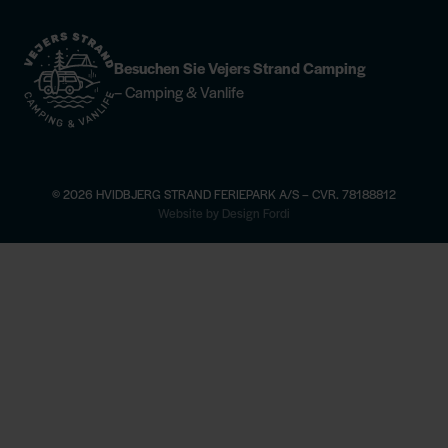
Besuchen Sie Vejers Strand Camping
– Camping & Vanlife
© 2026 HVIDBJERG STRAND FERIEPARK A/S – CVR. 78188812
×
Website by Design Fordi
mehr erfahren
Reiten —
sehen Sie mehr
Champagne-Dinner im Høfde4